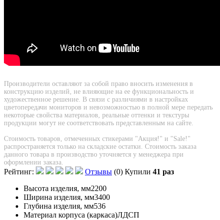
Производители оставляют за собой право вносить изменения в
конструкцию изделий, не влияющие на ее функциональность и
художественное решение. В связи с различиями в настройках
цветопередачи мониторов и невозможностью в полной мере передать
некоторые свойства материалов, реальные оттенки и текстуры
продукции могут не соответствовать представленным на сайте.
Стоимость товаров, отмеченных стикерами "Акция!" и "Sаle!"
распространяется только на складские остатки. Стоимость заказа
данного товара в производство уточняется у менеджера при
оформлении заказа.
Рейтинг:
Отзывы
(0)
Купили
41 раз
Высота изделия, мм
2200
Ширина изделия, мм
3400
Глубина изделия, мм
536
Материал корпуса (каркаса)
ЛДСП