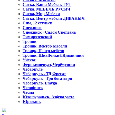
Сатка, Ваша Мебель ТУТ
Сатка, МЕБЕЛЬ РУСИЧ
Сатка, Мир Мебели
Сатка, Центр мебели ДИВАНЫЧ
Сим, 12 стульев
Снежинск
Снежинск - Салон Светлана
Тимирязевский
Троицк
Троицк, Вектор Мебели
Троицк, Центр мебели
Троицк, Шкаffчики&Диванчики
Уйское
Фершампенуаз, Черёмушки
Чебаркуль
Чебаркуль - ТД Фрегат
Чебаркуль - Три богатыря
Чебаркуль, Emyga
Челябинск
Чесма
Южноуральск, Азбука уюта
Юрюзань