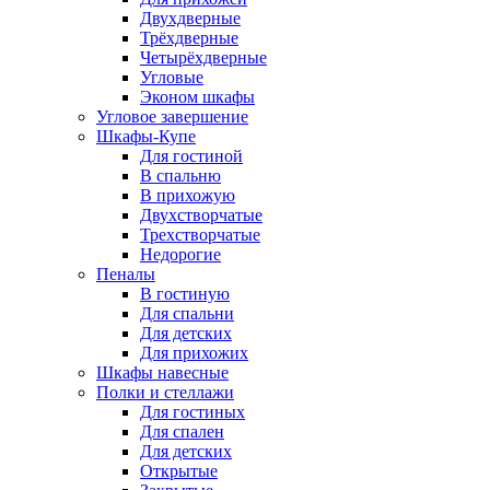
Двухдверные
Трёхдверные
Четырёхдверные
Угловые
Эконом шкафы
Угловое завершение
Шкафы-Купе
Для гостиной
В спальню
В прихожую
Двухстворчатые
Трехстворчатые
Недорогие
Пеналы
В гостиную
Для спальни
Для детских
Для прихожих
Шкафы навесные
Полки и стеллажи
Для гостиных
Для спален
Для детских
Открытые