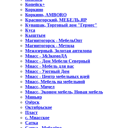
Копейск+
Коркино
Коркино, AMBORO
Красногорский, МЕБЕЛЬ.ЯР
Кунашак, Торговый дом "Гермес"
Куса
Кыштым
Магнитогорск - МебельОпт
Магнитогорск - Метида
Межозерный, Золотая антилопа
Миасс - 3&3комоДА
Миасс - Дом Мебели Северный
Миасс - Мебель для вас
Миасс - Уютный Дом
Миасс - Центр мебельных идей
Миасс, Мебель на мебельной
Миасс, Мичел
Миасс, Эконом мебель, Новая мебель
Миньяр
Озёрск
Октябрьское
Пласт
с. Миасское
Сатка
Сатка - Мебелёво