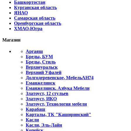
Башкортостан
Курганская область
ЯНАО
Самарская область
Оренбургская область
ХМАО-Югра
Магазин
Аргаяш
Бреды, БУМ
Бреды, Стиль
Верхнеуральск
Верхний Уфалей
Долгодеревенское, МебельАН74
Еманжелинск
Еманжелинск. Азбука Мебели
Златоуст, 12 стульев
Златоуст, ИКО
Златоуст, Технология мебели
Карабаш
Карталы, ТК "Каширинский"
Касли
Касли, Эль-Лайн
Копейск