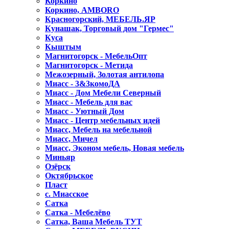
Коркино
Коркино, AMBORO
Красногорский, МЕБЕЛЬ.ЯР
Кунашак, Торговый дом "Гермес"
Куса
Кыштым
Магнитогорск - МебельОпт
Магнитогорск - Метида
Межозерный, Золотая антилопа
Миасс - 3&3комоДА
Миасс - Дом Мебели Северный
Миасс - Мебель для вас
Миасс - Уютный Дом
Миасс - Центр мебельных идей
Миасс, Мебель на мебельной
Миасс, Мичел
Миасс, Эконом мебель, Новая мебель
Миньяр
Озёрск
Октябрьское
Пласт
с. Миасское
Сатка
Сатка - Мебелёво
Сатка, Ваша Мебель ТУТ