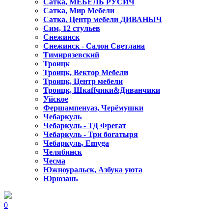
Сатка, МЕБЕЛЬ РУСИЧ
Сатка, Мир Мебели
Сатка, Центр мебели ДИВАНЫЧ
Сим, 12 стульев
Снежинск
Снежинск - Салон Светлана
Тимирязевский
Троицк
Троицк, Вектор Мебели
Троицк, Центр мебели
Троицк, Шкаffчики&Диванчики
Уйское
Фершампенуаз, Черёмушки
Чебаркуль
Чебаркуль - ТД Фрегат
Чебаркуль - Три богатыря
Чебаркуль, Emyga
Челябинск
Чесма
Южноуральск, Азбука уюта
Юрюзань
0