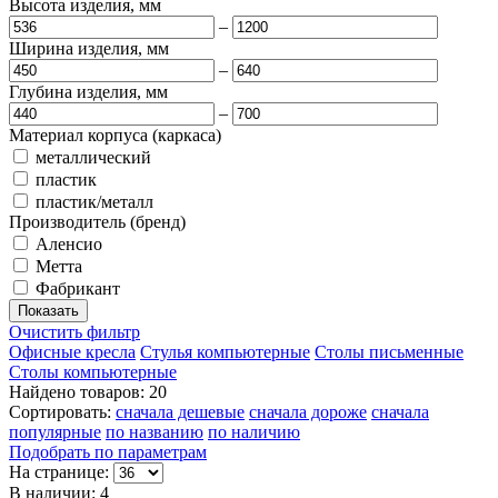
Высота изделия, мм
–
Ширина изделия, мм
–
Глубина изделия, мм
–
Материал корпуса (каркаса)
металлический
пластик
пластик/металл
Производитель (бренд)
Аленсио
Метта
Фабрикант
Очистить фильтр
Офисные кресла
Стулья компьютерные
Столы письменные
Столы компьютерные
Найдено товаров: 20
Сортировать:
сначала дешевые
сначала дороже
сначала
популярные
по названию
по наличию
Подобрать по параметрам
На странице:
В наличии: 4