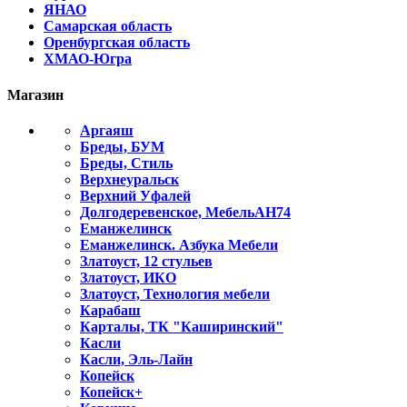
ЯНАО
Самарская область
Оренбургская область
ХМАО-Югра
Магазин
Аргаяш
Бреды, БУМ
Бреды, Стиль
Верхнеуральск
Верхний Уфалей
Долгодеревенское, МебельАН74
Еманжелинск
Еманжелинск. Азбука Мебели
Златоуст, 12 стульев
Златоуст, ИКО
Златоуст, Технология мебели
Карабаш
Карталы, ТК "Каширинский"
Касли
Касли, Эль-Лайн
Копейск
Копейск+