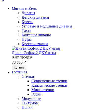
0
Мягкая мебель
Диваны
Детские диваны
Кресла
Угловые и модульные диваны
Тахта
Кожаные диваны
Пуфы
Кресла-качалки
Диван София-2 ДКУ латы
Хит продаж
73 880 ₽
Гостиная
Стенки
Современные стенки
Классические стенки
Мини-стенки
Горки
Модульные
ТВ тумбы
Полки