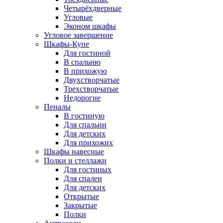
Четырёхдверные
Угловые
Эконом шкафы
Угловое завершение
Шкафы-Купе
Для гостиной
В спальню
В прихожую
Двухстворчатые
Трехстворчатые
Недорогие
Пеналы
В гостиную
Для спальни
Для детских
Для прихожих
Шкафы навесные
Полки и стеллажи
Для гостиных
Для спален
Для детских
Открытые
Закрытые
Полки