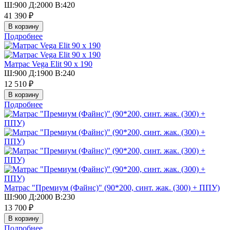
Ш:900 Д:2000 В:420
41 390 ₽
Подробнее
Матрас Vega Elit 90 х 190
Ш:900 Д:1900 В:240
12 510 ₽
Подробнее
Матрас "Премиум (Файнс)" (90*200, синт. жак. (300) + ППУ)
Ш:900 Д:2000 В:230
13 700 ₽
Подробнее