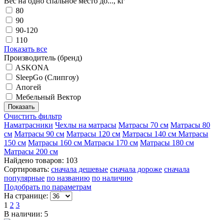
Вес на одно спальное место до..., кг
80
90
90-120
110
Показать все
Производитель (бренд)
ASKONA
SleepGo (Слипгоу)
Апогей
Мебельный Вектор
Очистить фильтр
Наматрасники
Чехлы на матрасы
Матрасы 70 см
Матрасы 80
см
Матрасы 90 см
Матрасы 120 см
Матрасы 140 см
Матрасы
150 см
Матрасы 160 см
Матрасы 170 см
Матрасы 180 см
Матрасы 200 см
Найдено товаров: 103
Сортировать:
сначала дешевые
сначала дороже
сначала
популярные
по названию
по наличию
Подобрать по параметрам
На странице:
1
2
3
В наличии: 5