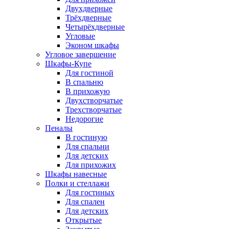
Двухдверные
Трёхдверные
Четырёхдверные
Угловые
Эконом шкафы
Угловое завершение
Шкафы-Купе
Для гостиной
В спальню
В прихожую
Двухстворчатые
Трехстворчатые
Недорогие
Пеналы
В гостиную
Для спальни
Для детских
Для прихожих
Шкафы навесные
Полки и стеллажи
Для гостиных
Для спален
Для детских
Открытые